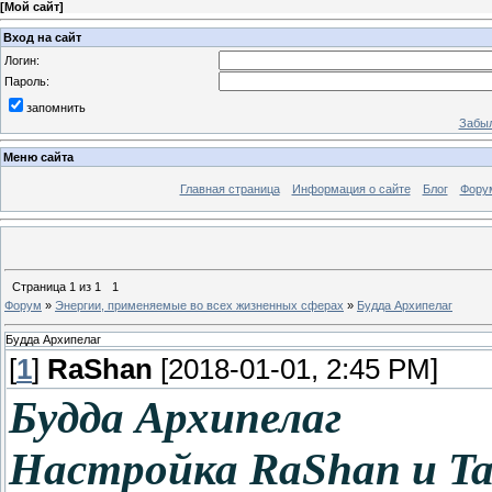
[
Мой сайт
]
Вход на сайт
Логин:
Пароль:
запомнить
Забыл
Меню сайта
Главная страница
Информация о сайте
Блог
Фору
Страница
1
из
1
1
Форум
»
Энергии, применяемые во всех жизненных сферах
»
Будда Архипелаг
Будда Архипелаг
[
1
]
RaShan
[2018-01-01, 2:45 PM]
Будда Архипелаг
Настройка RaShan и Ta