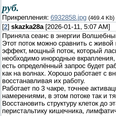
руб.
Прикрепления:
6932858.jpg
(469.4 Kb)
[
2
]
skazka28a
[2026-01-11, 5:07 AM]
Приняла сеанс в энергии Волшебны
Этот поток можно сравнить с живой
эффект, мощный поток, который ласк
необходимо инородные вкрапления, 
есть определённый запрос будет ра
как на волнах. Хорошо работает с в
восстанавливая их работу.
Работает по 3 чакре, точнее активац
намерениями, в этом потоке так и т
Восстановить структуру клеток до эт
перистальтику кишечника, лимфатич