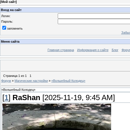
[
Мой сайт
]
Вход на сайт
Логин:
Пароль:
запомнить
Забыл
Меню сайта
Главная страница
Информация о сайте
Блог
Фору
Страница
1
из
1
1
Форум
»
Магические настройки
»
«Волшебный Колодец»
«Волшебный Колодец»
[
1
]
RaShan
[2025-11-19, 9:45 AM]