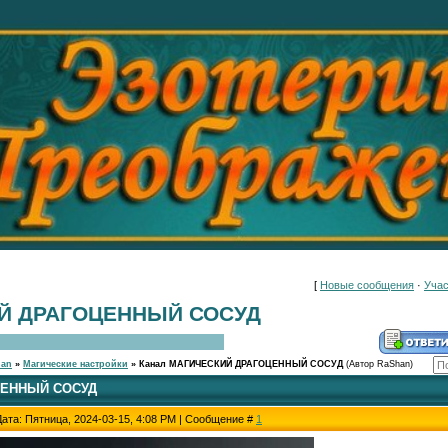
[
Новые сообщения
·
Учас
ИЙ ДРАГОЦЕННЫЙ СОСУД
han
»
Магические настройки
»
Канал МАГИЧЕСКИЙ ДРАГОЦЕННЫЙ СОСУД
(Автор RaShan)
ЦЕННЫЙ СОСУД
Дата: Пятница, 2024-03-15, 4:08 PM | Сообщение #
1