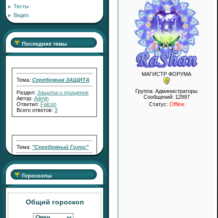
Тесты
Видео
Последние темы
Тема:
Серебряная ЗАЩИТА
МАГИСТР ФОРУМА
Раздел:
Защита и очищение
Группа: Администраторы
Автор:
Admin
Сообщений:
12997
Ответил:
Falcon
Всего ответов:
3
Статус:
Offline
Тема:
"Серебряный Голос"
Раздел:
Работа с Кармой
Автор:
RaShan
Ответил:
Transfiguration
Всего ответов:
2
Гороскопы
Общий гороскоп
Тема:
"Серебряный СВЕТ"