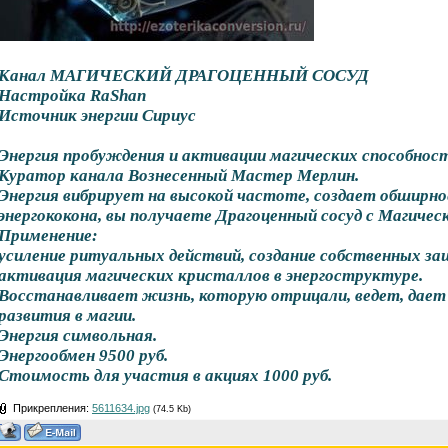
Канал МАГИЧЕСКИЙ ДРАГОЦЕННЫЙ СОСУД
Настройка RaShan
Источник энергии Сириус
Энергия пробуждения и активации магических способност
Куратор канала Вознесенный Мастер Мерлин.
Энергия вибрирует на высокой частоте, создает обширное
энергококона, вы получаете Драгоценный сосуд с Магиче
Применение:
усиление ритуальных действий, создание собственных з
активация магических кристаллов в энергоструктуре.
Восстанавливает жизнь, которую отрицали, ведет, дает
развития в магии.
Энергия символьная.
Энергообмен 9500 руб.
Стоимость для участия в акциях 1000 руб.
Прикрепления:
5611634.jpg
(74.5 Kb)