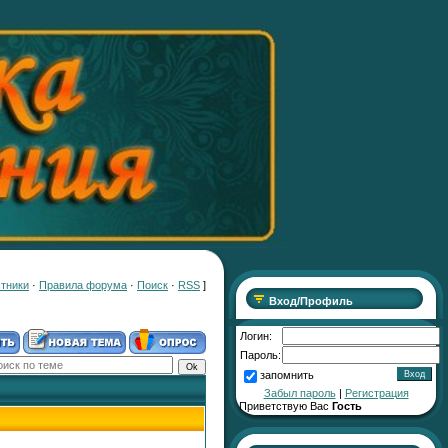
тники
·
Правила форума
·
Поиск
·
RSS
]
Вход/Профиль
Логин:
Пароль:
запомнить
Забыл пароль
|
Регистрация
Приветствую Вас
Гость