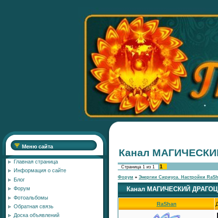
Меню сайта
Канал МАГИЧЕСК
Главная страница
1
Страница
1
из
1
Информация о сайте
Форум
»
Энергии Сириуса. Настройки RaS
Блог
Канал МАГИЧЕСКИЙ ДРАГО
Форум
Фотоальбомы
RaShan
Обратная связь
Доска объявлений