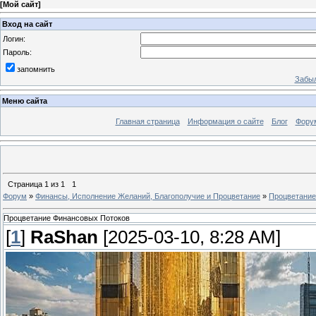
[
Мой сайт
]
Вход на сайт
Логин:
Пароль:
запомнить
Забыл
Меню сайта
Главная страница
Информация о сайте
Блог
Фору
Страница
1
из
1
1
Форум
»
Финансы, Исполнение Желаний, Благополучие и Процветание
»
Процветание
Процветание Финансовых Потоков
[
1
]
RaShan
[2025-03-10, 8:28 AM]