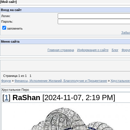
[
Мой сайт
]
Вход на сайт
Логин:
Пароль:
запомнить
Забыл
Меню сайта
Главная страница
Информация о сайте
Блог
Фору
Страница
1
из
1
1
Форум
»
Финансы, Исполнение Желаний, Благополучие и Процветание
»
Хрустальное
Хрустальное Перо
[
1
]
RaShan
[2024-11-07, 2:19 PM]