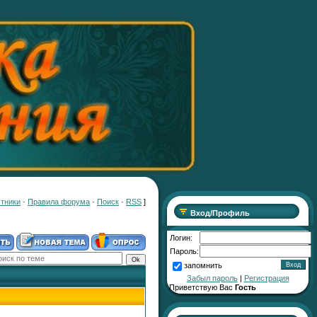
тники
·
Правила форума
·
Поиск
·
RSS
]
Вход/Профиль
Логин:
Пароль:
запомнить
Забыл пароль
|
Регистрация
Приветствую Вас
Гость