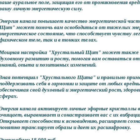
ваше ауральное поле, защищая его от проникновения вред
вашу личную энергетическую силу.
Энергия канала повышает качество энергетической чис
Щит" может помочь вам освободиться от тяжелых энер
энергетическое состояние, что способствует чувству лег
физическом теле, так и в тонких телах.
Мощная настройка "Хрустальный Щит" может также 
духовному развитию и росту, помогая вам оставаться 
знаний, опыта и позитивных изменений.
Зная потенциал "Хрустального Щита" и правильно прим
поддерживать себя в гармонии и защите от любых вредны
обеспечивая свой духовный и энергетический рост, здоровь
сферах.
Энергия канала активирует личные эфирные кристаллы в
очищает, выравнивает и сонастраивает вас с их вибраци
Открывает способности к ясновидению, расширяет созн
понятно транслирует образы и дает их расшифровку.
Энергообмен 18 000 руб.