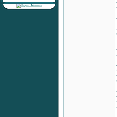
Тема:
«Серебряный ключ к
сердцу»
Раздел:
Любовь, Семейные
Отношения, Сексуальность
Автор:
RaShan
Ответил:
RaShan
Всего ответов:
0
Тема:
«Серебряная печать
жизненной
устойчивости»
Раздел:
Целительные
Настройки
Автор:
RaShan
Ответил:
RaShan
Всего ответов:
0
Тема:
«Серебряный Щит
Здоровья и Времени»
Раздел:
Целительные
Настройки
Автор:
RaShan
Ответил:
RaShan
Всего ответов:
0