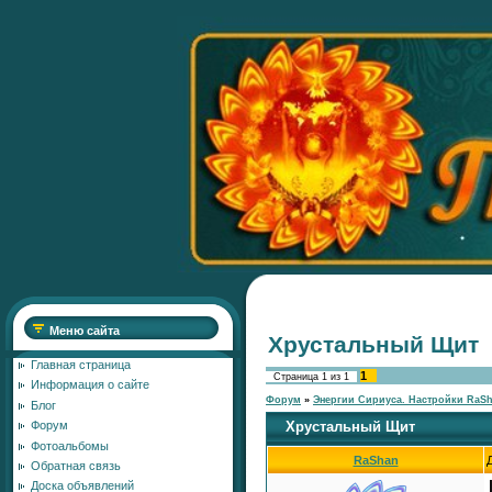
Меню сайта
Хрустальный Щит
Главная страница
1
Страница
1
из
1
Информация о сайте
Форум
»
Энергии Сириуса. Настройки RaS
Блог
Хрустальный Щит
Форум
Фотоальбомы
RaShan
Обратная связь
Доска объявлений