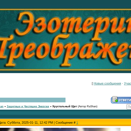
[
Новые сообщения
·
Учас
han
»
Защитные и Чистящие Энергии
»
Хрустальный Щит
(Автор RaShan)
Дата: Суббота, 2025-01-11, 12:42 PM | Сообщение #
1