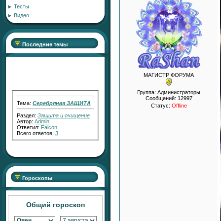
Тесты
Видео
Последние темы
МАГИСТР ФОРУМА
Группа: Администраторы
Тема:
Серебряная ЗАЩИТА
Сообщений:
12997
Статус:
Offline
Раздел:
Защита и очищение
Автор:
Admin
Ответил:
Falcon
Всего ответов:
3
Тема:
"Серебряный Голос"
Раздел:
Работа с Кармой
Гороскопы
Автор:
RaShan
Ответил:
Transfiguration
Всего ответов:
2
Общий гороскоп