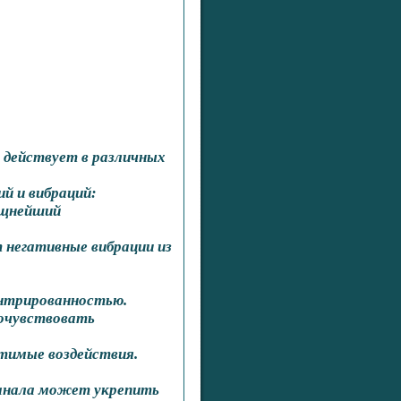
действует в различных
й и вибраций:
ощнейший
 негативные вибрации из
ентрированностью.
очувствовать
стимые воздействия.
канала может укрепить