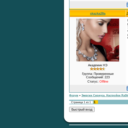
Тема:
«Серебряный Ключ,
Открывающий Все Двери»
skazka28a
Раздел:
Финансы,
Исполнение Желаний,
Благополучие и Процветание
Автор:
RaShan
Ответил:
RaShan
Всего ответов:
0
Тема:
ВОЛШЕБНЫЙ
ПОРОШОК СОЗДАНИЯ
БУДУЩЕЙ ЖИЗНИ
Академик НЭ
Раздел:
Настройки Мануэлы
Фазоли
Группа: Проверенные
Автор:
RaShan
Сообщений:
223
Ответил:
RaShan
Статус:
Offline
Всего ответов:
0
Форум
»
Энергии Сириуса. Настройки RaS
1
Страница
1
из
1