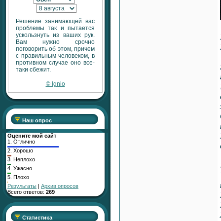
Автор:
RaShan
Ответил:
Transfiguration
Всего ответов:
7
Решение занимающей вас
проблемы так и пытается
ускользнуть из ваших рук.
Вам нужно срочно
поговорить об этом, причем
Тема:
АКТИВАТОР
с правильным человеком, в
ПЛОДОРОДНЫХ ПРОДАЖ
противном случае оно все-
таки сбежит.
Раздел:
Изобилие,
Процветание, Исполнение
© Ignio
Желаний
Автор:
RaShan
Ответил:
RaShan
Всего ответов:
3
Наш опрос
Оцените мой сайт
Тема:
ЗАБОТА О МАТКЕ
1.
Отлично
2.
Хорошо
Раздел:
Заботливые энергии
Автор:
Admin
3.
Неплохо
Ответил:
RaShan
4.
Ужасно
Всего ответов:
15
5.
Плохо
Результаты
|
Архив опросов
Всего ответов:
269
Тема:
«Серебряный ключ к
сердцу»
Статистика