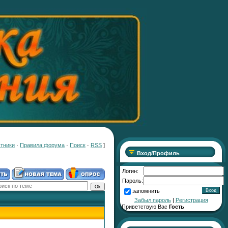
тники
·
Правила форума
·
Поиск
·
RSS
]
Вход/Профиль
Логин:
Пароль:
запомнить
Забыл пароль
|
Регистрация
Приветствую Вас
Гость