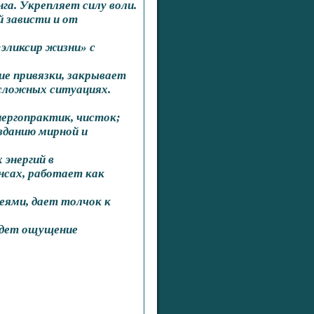
га. Укрепляет силу воли.
й зависти и от
эликсир жизни» с
ие привязки, закрывает
 сложных ситуациях.
ергопрактик, чисток;
зданию мирной и
энергий в
нсах, работает как
ями, дает толчок к
 идет ощущение