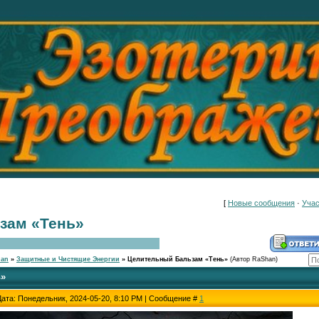
[
Новые сообщения
·
Учас
зам «Тень»
han
»
Защитные и Чистящие Энергии
»
Целительный Бальзам «Тень»
(Автор RaShan)
ь»
Дата: Понедельник, 2024-05-20, 8:10 PM | Сообщение #
1