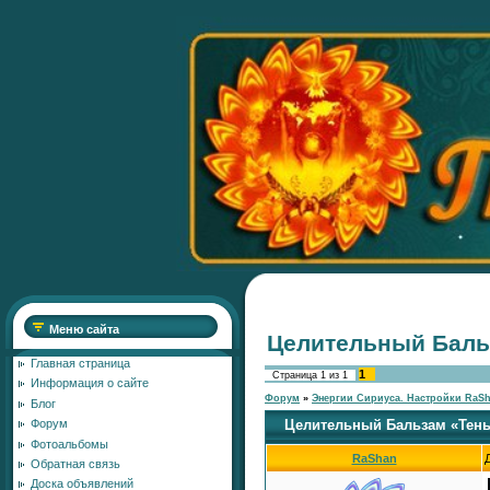
Меню сайта
Целительный Баль
Главная страница
1
Страница
1
из
1
Информация о сайте
Форум
»
Энергии Сириуса. Настройки RaS
Блог
Целительный Бальзам «Тен
Форум
Фотоальбомы
RaShan
Обратная связь
Доска объявлений