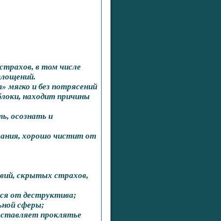
страхов, в том числе
площений.
 мягко и без потрясений
блоки, находит причины
ть, осознать и
вания, хорошо чистит от
вий, скрытых страхов,
ся от деструктива;
ьной сферы;
заставляет проклятье