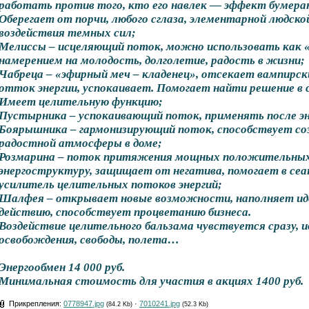
работать против того, кто его навлек — эффект бумеран
Оберегает от порчи, любого сглаза, элементарной людско
воздействия темных сил;
Мелиссы – исцеляющий поток, можно использовать как «
намерением на молодость, долголетие, радость в жизни;
Чабреца – «эфирный меч – кладенец», отсекает вампирск
отток энергии, успокаивает. Помогает найти решение в
Имеет целительную функцию;
Пустырника – успокаивающий поток, применять после эн
Боярышника – гармонизирующий поток, способствует со
радостной атмосферы в доме;
Розмарина – поток притяжения мощных положительных 
энергоструктуру, защищает от негатива, помогает в сеа
усилитель целительных потоков энергий;
Шалфея – открывает новые возможности, наполняет иде
действию, способствует процветанию бизнеса.
Воздействие целительного бальзама чувствуется сразу,
освобождения, свободы, полета…
Энергообмен 14 000 руб.
Минимальная стоимость для участия в акциях 1400 руб.
Прикрепления:
0778947.jpg
·
7010241.jpg
(84.2 Kb)
(52.3 Kb)