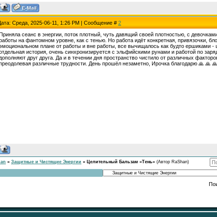
Дата: Среда, 2025-06-11, 1:26 PM | Сообщение #
2
Приняла сеанс в энергии, поток плотный, чуть давящий своей плотностью, с девочка
работы на фантомном уровне, как с тенью. Но работа идёт конкретная, привязочки, бло
эмоциональном плане от работы и вне работы, все вычищалось как будто ершиками -
отдельная история, очень синхронизируется с эльфийскими рунами и работой по заряд
дополняют друг друга. Да и в течении дня пространство чистило от различных факторов
преодолевая различные трудности. День прошёл незаметно, Ирочка благодарю 🙏 🙏 
han
»
Защитные и Чистящие Энергии
»
Целительный Бальзам «Тень»
(Автор RaShan)
По