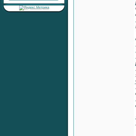
Раздел:
Любовь, Семейные
Отношения, Сексуальность
Автор:
RaShan
Ответил:
RaShan
Всего ответов:
0
Тема:
«Серебряная печать
жизненной
устойчивости»
Раздел:
Целительные
Настройки
Автор:
RaShan
Ответил:
RaShan
Всего ответов:
0
Тема:
«Серебряный Щит
Здоровья и Времени»
Раздел:
Целительные
Настройки
Автор:
RaShan
Ответил:
RaShan
Всего ответов:
0