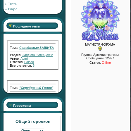
Тесты
Видео
Последние темы
Тема:
Серебряная ЗАЩИТА
МАГИСТР ФОРУМА
Раздел:
Защита и очищение
Автор:
Admin
Группа: Администраторы
Ответил:
Falcon
Сообщений:
12997
Всего ответов:
3
Статус:
Offline
Тема:
"Серебряный Голос"
Раздел:
Работа с Кармой
Автор:
RaShan
Ответил:
Transfiguration
Всего ответов:
2
Гороскопы
Общий гороскоп
Тема:
"Серебряный СВЕТ"
Раздел:
Работа с Кармой