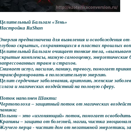
Целительный Бальзам «Тень»
Настройка RaShan
Энергия предназначена для выявления и освобождения от 
глубоко скрытых, сохраняющихся в пластах прошлых во
Целительный Бальзам очищает тонкие тела, «вымывает»
скрытые комплексы, низкую самооценку, энергетические 
запрессованных травм и страхов.
Снимает испуг, насилие, панику, тревогу, помогает приня
трансформировать в положительную энергию.
Целит сердечные заболевания, аритмию, женские заболе
сглаза и магических воздействий на половую сферу.
Поток наполнен Шакти:
Чертополоха – защитный поток от магических воздейст
паники;
Полыни – это «изгоняющий» поток, помогает освободить
Крапивы – защита от болезней, магии, чистка эмоционал
Жгучего перца - чистит дом от негативной энергетики, 