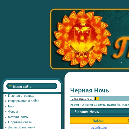
Меню сайта
Черная Ночь
Главная страница
1
Страница
1
из
1
Информация о сайте
Форум
»
Энергии Сириуса. Настройки RaS
Блог
Черная Ночь
Форум
Фотоальбомы
RaShan
Обратная связь
Доска объявлений