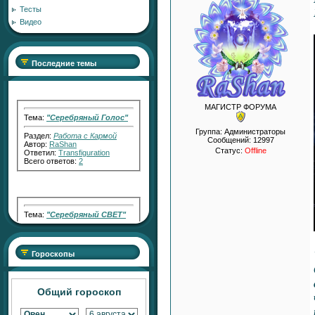
Тесты
Видео
Последние темы
МАГИСТР ФОРУМА
Тема:
"Серебряный Голос"
Раздел:
Работа с Кармой
Группа: Администраторы
Автор:
RaShan
Сообщений:
12997
Ответил:
Transfiguration
Статус:
Offline
Всего ответов:
2
Тема:
"Серебряный СВЕТ"
Раздел:
Работа с Кармой
Автор:
RaShan
Ответил:
Transfiguration
Всего ответов:
7
Гороскопы
Общий гороскоп
Тема:
АКТИВАТОР
ПЛОДОРОДНЫХ ПРОДАЖ