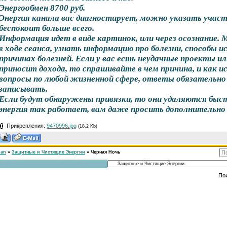
Энергообмен 8700 руб.
Энергия канала вас диагностирует, можно указать участ
беспокоит больше всего.
Информация идет в виде картинок, или через осознание.
в ходе сеанса, узнать информацию про болезни, способы ис
причинах болезней. Если у вас есть неудачные проекты ил
приносит дохода, то спрашивайте в чем причина, и как 
вопросы по любой жизненной сфере, ответы обязательно
записывать.
Если будут обнаружены привязки, то они удаляются быс
энергия так работает, вам даже просить дополнительно 
Прикрепления:
9470996.jpg
(18.2 Kb)
han
»
Защитные и Чистящие Энергии
»
Черная Ночь
По