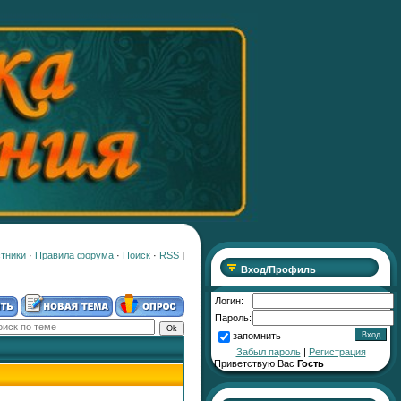
тники
·
Правила форума
·
Поиск
·
RSS
]
Вход/Профиль
Логин:
Пароль:
запомнить
Забыл пароль
|
Регистрация
Приветствую Вас
Гость