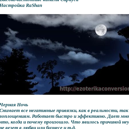
Настройка RaShan
Черная Ночь
Снимает все негативные привязки, как в реальности, та
воплощениям. Работает быстро и эффективно. Дает мно
что, когда и почему произошло. Что явилось причиной неу
не везет в любви или бизнесе и т.д.