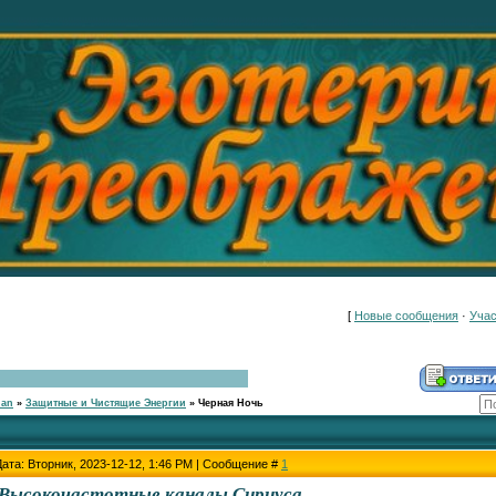
[
Новые сообщения
·
Учас
han
»
Защитные и Чистящие Энергии
»
Черная Ночь
Дата: Вторник, 2023-12-12, 1:46 PM | Сообщение #
1
Высокочастотные каналы Сириуса