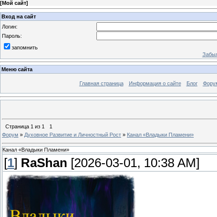
[
Мой сайт
]
Вход на сайт
Логин:
Пароль:
запомнить
Забыл
Меню сайта
Главная страница
Информация о сайте
Блог
Фору
Страница
1
из
1
1
Форум
»
Духовное Развитие и Личностный Рост
»
Канал «Владыки Пламени»
Канал «Владыки Пламени»
[
1
]
RaShan
[2026-03-01, 10:38 AM]