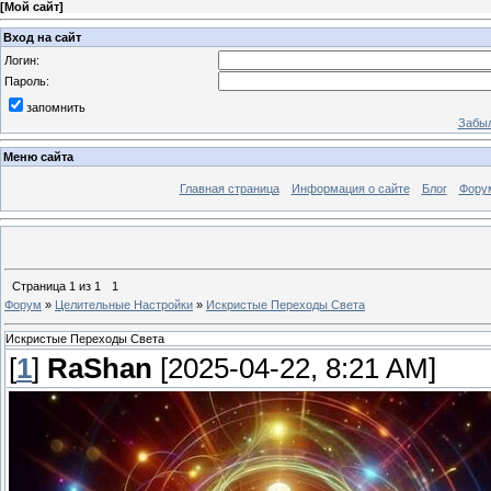
[
Мой сайт
]
Вход на сайт
Логин:
Пароль:
запомнить
Забыл
Меню сайта
Главная страница
Информация о сайте
Блог
Фору
Страница
1
из
1
1
Форум
»
Целительные Настройки
»
Искристые Переходы Света
Искристые Переходы Света
[
1
]
RaShan
[2025-04-22, 8:21 AM]