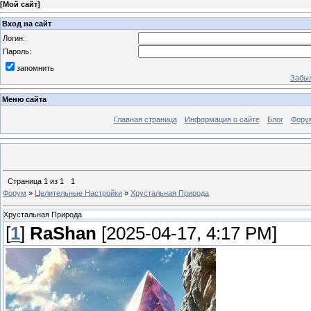
[
Мой сайт
]
Вход на сайт
Логин:
Пароль:
запомнить
Забыл
Меню сайта
Главная страница
Информация о сайте
Блог
Фору
Страница
1
из
1
1
Форум
»
Целительные Настройки
»
Хрустальная Природа
Хрустальная Природа
[
1
]
RaShan
[2025-04-17, 4:17 PM]