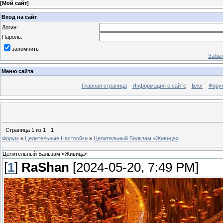
[
Мой сайт
]
Вход на сайт
Логин:
Пароль:
запомнить
Забыл
Меню сайта
Главная страница
Информация о сайте
Блог
Фору
Страница
1
из
1
1
Форум
»
Целительные Настройки
»
Целительный Бальзам «Живица»
Целительный Бальзам «Живица»
[
1
]
RaShan
[2024-05-20, 7:49 PM]