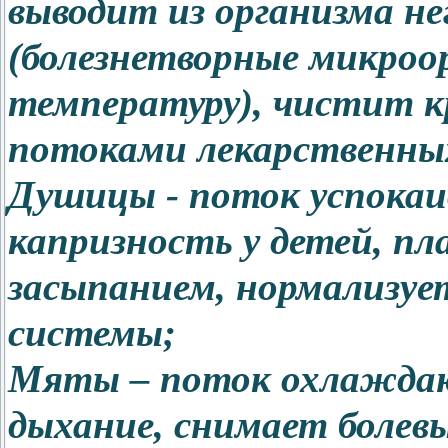
выводит из организма н
(болезнетворные микроор
температуру), чистит к
потоками лекарственны
Душицы - поток успокаи
капризность у детей, пл
засыпанием, нормализуе
системы;
Мяты – поток охлажда
дыхание, снимает болев