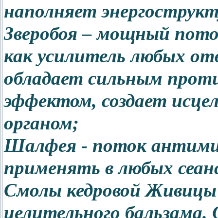
наполняет энергострукт
Зверобоя – мощный пот
как усилитель любых отв
обладает сильным прот
эффектом, создает исце
органом;
Шалфея - поток антим
применять в любых сеан
Смолы кедровой Живицы 
целительного бальзама.