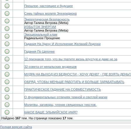
Прошлое, настоящее и будущее
Семь тайных молитв Энхеридиона
Энергетическая безопасность
Автор Галина Ветрова (Metta)
ИЗБЫТОК ЭНЕРГИИ
Автор Галина Ветрова (Metta)
Эмоциональный хлам
Радикальное Прощение
Гадания На Удачу И Исполнение Желаний Лодочки
Гадания По Цепочке
12 признаков того, что вы тратите жизнь впустую и даже не за
32 совета от непальских мудрецов
МУДРА НА ВЫХОД ИЗ БЕДНОСТИ - ХОЧУ ДЕНЕГ - ГДЕ ВЗЯТЬ ДЕНЬГ
ОБРЯД, ЧТОБЫ МЕНЬШЕ РАБОТАТЬ И БОЛЬШЕ ЗАРАБАТЫВАТЬ
ПРАКТИЧЕСКОЕ ГАДАНИЕ НА СОВМЕСТИМОСТЬ
О фундаментальных отличиях темной и светлой магии
Молитвы, заговоры, чтение священных текстов.
КАКОЕ ВАШЕ ЭЛЬФИЙСКОЕ ИМЯ?
Найдено
167
тем. На странице показано
17
тем.
Полная версия сайта