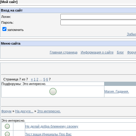
[
Мой сайт
]
Вход на сайт
Логин:
Пароль:
запомнить
Забыл
Меню сайта
Главная страница
Информация о сайте
Блог
Фору
Страница
7
из
7
«
1
2
…
5
6
7
Подфорумы: Это интересно.
Магия. Гадания.
Форум
»
На досуге...
»
Это интересно.
Это интересно.
Не делай добра ближнему своему
Тест:ваши Инициалы Про Вас