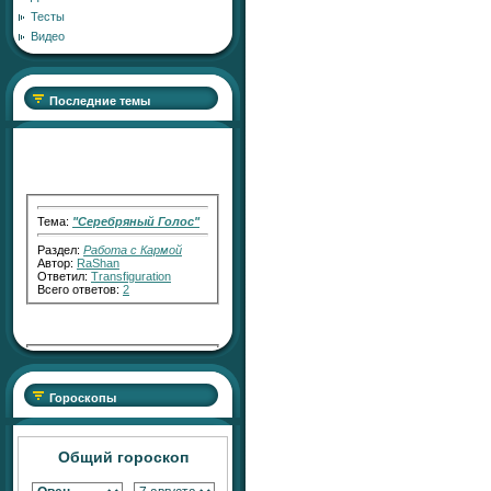
Тесты
Видео
Последние темы
Тема:
"Серебряный Голос"
Раздел:
Работа с Кармой
Автор:
RaShan
Ответил:
Transfiguration
Всего ответов:
2
Тема:
"Серебряный СВЕТ"
Раздел:
Работа с Кармой
Гороскопы
Автор:
RaShan
Ответил:
Transfiguration
Всего ответов:
7
Общий гороскоп