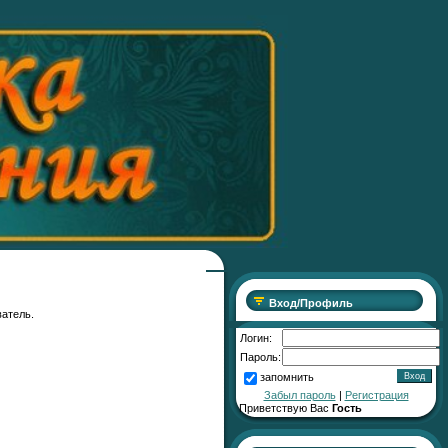
Вход/Профиль
ватель.
Логин:
Пароль:
запомнить
Забыл пароль
|
Регистрация
Приветствую Вас
Гость