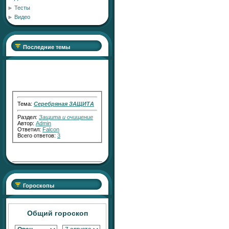
Тесты
Видео
Последние темы
Тема:
Серебряная ЗАЩИТА
Раздел:
Защита и очищение
Автор:
Admin
Ответил:
Falcon
Всего ответов:
3
Тема:
"Серебряный Голос"
Раздел:
Работа с Кармой
Гороскопы
Автор:
RaShan
Ответил:
Transfiguration
Всего ответов:
2
Общий гороскоп