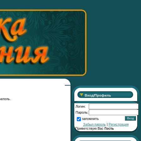
Вход/Профиль
ватель.
Логин:
Пароль:
запомнить
Забыл пароль
|
Регистрация
Приветствую Вас
Гость